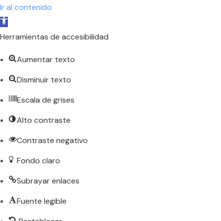
Ir al contenido
Abrir
barra
Herramientas de accesibilidad
de
Aumentar texto
herramientas
Disminuir texto
Escala de grises
Alto contraste
Contraste negativo
Fondo claro
Subrayar enlaces
Fuente legible