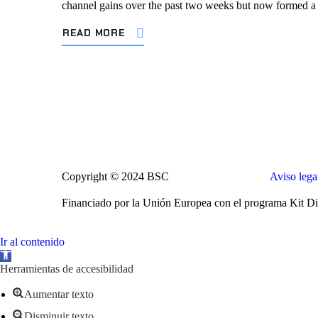
channel gains over the past two weeks but now formed a b
READ MORE
Copyright © 2024 BSC
Aviso lega
Financiado por la Unión Europea con el programa Kit Dig
Ir al contenido
Abrir
barra
Herramientas de accesibilidad
de
herramientas
Aumentar texto
Disminuir texto