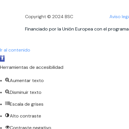
Copyright © 2024 BSC
Aviso leg
Financiado por la Unión Europea con el programa 
Ir al contenido
Abrir
barra
Herramientas de accesibilidad
de
Aumentar texto
herramientas
Disminuir texto
Escala de grises
Alto contraste
Contraste negativo