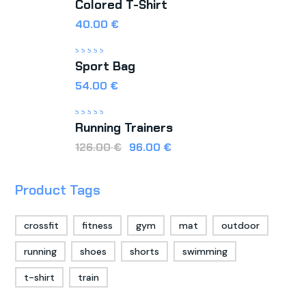
Colored T-Shirt
con
5.00
de 5
40,00
€
Valorado
Sport Bag
con
5.00
de 5
54,00
€
Valorado
Running Trainers
con
5.00
de 5
126,00
€
96,00
€
Product Tags
crossfit
fitness
gym
mat
outdoor
running
shoes
shorts
swimming
t-shirt
train