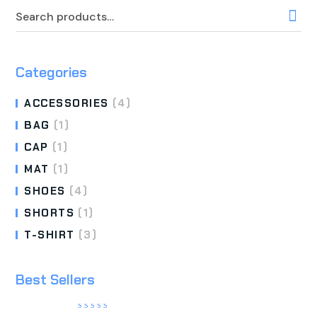
Categories
ACCESSORIES
(4)
BAG
(1)
CAP
(1)
MAT
(1)
SHOES
(4)
SHORTS
(1)
T-SHIRT
(3)
Best Sellers
Valorado