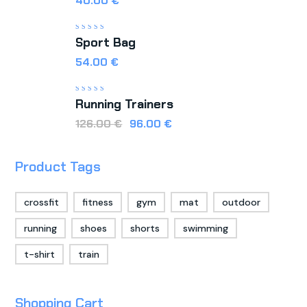
40,00
€
Valorado
Sport Bag
con
5.00
de 5
54,00
€
Valorado
Running Trainers
con
5.00
de 5
126,00
€
96,00
€
Product Tags
crossfit
fitness
gym
mat
outdoor
running
shoes
shorts
swimming
t-shirt
train
Shopping Cart