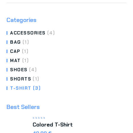
Categories
ACCESSORIES
(4)
BAG
(1)
CAP
(1)
MAT
(1)
SHOES
(4)
SHORTS
(1)
T-SHIRT
(3)
Best Sellers
Valorado
Colored T-Shirt
con
5.00
de 5